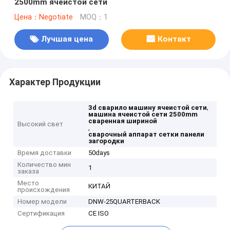
2500mm ячеистой сети
Цена：Negotiate
MOQ：1
Лучшая цена
Контакт
Характер Продукции
,
3d сварило машину ячеистой сети
машина ячеистой сети 2500mm
сваренная шириной
Высокий свет
,
сварочный аппарат сетки панели
загородки
Время доставки
50days
Количество мин
1
заказа
Место
КИТАЙ
происхождения
Номер модели
DNW-25QUARTERBACK
Сертификация
CE ISO