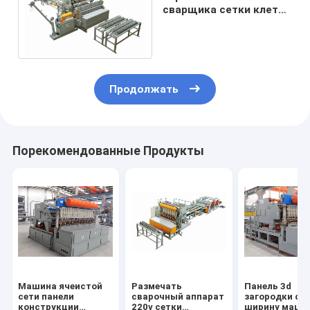
сварщика сетки клетки
цыпленка
высокоскоростное
Продолжать
Порекомендованные Продукты
Машина ячеистой
Размечать
Панель 3d
сети панели
сварочный аппарат
загородки св
конструкции
220v сетки
ширину маши