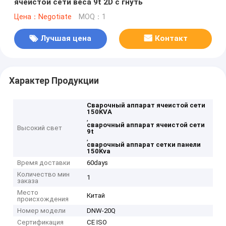
ячеистой сети веса 9t 2D с гнуть
Цена：Negotiate
MOQ：1
Лучшая цена
Контакт
Характер Продукции
Сварочный аппарат ячеистой сети
150KVA
,
сварочный аппарат ячеистой сети
Высокий свет
9t
,
сварочный аппарат сетки панели
150Kva
Время доставки
60days
Количество мин
1
заказа
Место
Китай
происхождения
Номер модели
DNW-20Q
Сертификация
CE ISO