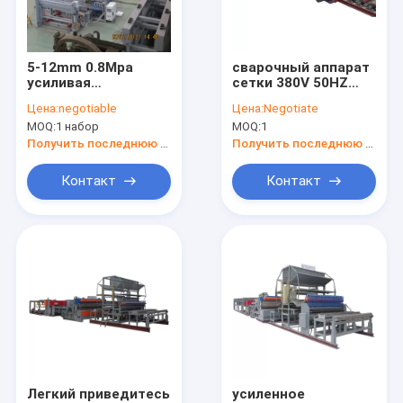
контактные данные
5-12mm 0.8Mpa
сварочный аппарат
усиливая
сетки 380V 50HZ
Сварочный аппарат ячеистой сети
сварочный аппарат
Reinforcment на
Цена:
negotiable
Цена:
Negotiate
сетки с клапаном
диаметр провода 8-
MOQ:
1 набор
MOQ:
1
соленоида
12mm
сваренная машина ячеистой сети
Получить последнюю цену
Получить последнюю цену
Сварочный аппарат сетки конструкции
Контакт
Контакт
сварочный аппарат сетки загородки
Машина чистый делать провода GI
Сетка цыпленка делая машину
выправлять и автомат для резки провода
усиливать сварочный аппарат сетки
Легкий приведитесь
усиленное