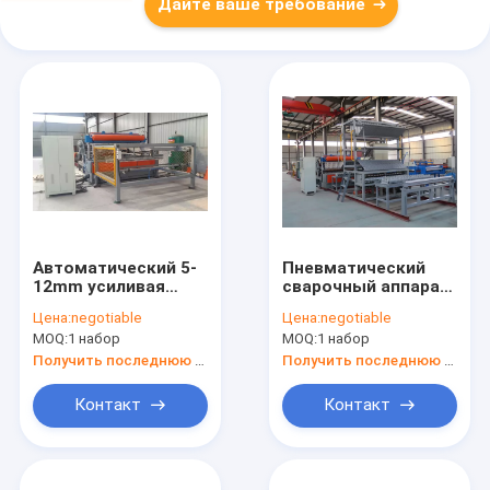
Дайте ваше требование
Автоматический 5-
Пневматический
12mm усиливая
сварочный аппарат
сварочный аппарат
сетки ширины
Цена:
negotiable
Цена:
negotiable
сетки для
1000mm усиливая
MOQ:
1 набор
MOQ:
1 набор
конструкции
для стальной
арматуры
Получить последнюю цену
Получить последнюю цену
Контакт
Контакт