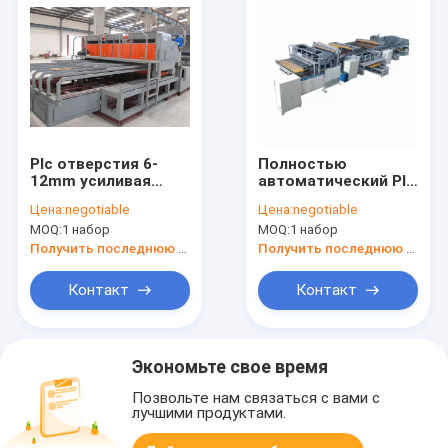
Plc отверстия 6-
Полностью
12mm усиливая
автоматический Plc
машину сетки для
провода 6-12mm Pre
Цена:
negotiable
Цена:
negotiable
окна
отрезанный
MOQ:
1 набор
MOQ:
1 набор
усиливая
сварочный аппарат
Получить последнюю цену
Получить последнюю цену
сетки
Контакт
Контакт
Экономьте свое время
Позвольте нам связаться с вами с
лучшими продуктами.