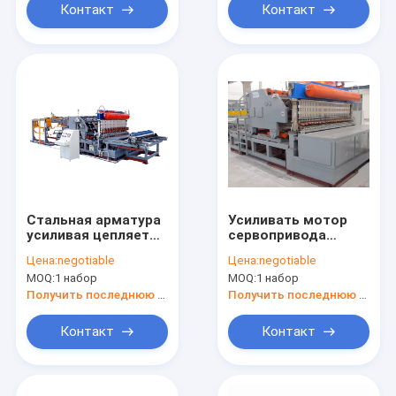
Контакт
Контакт
Стальная арматура
Усиливать мотор
усиливая цепляет
сервопривода
сварочный аппарат
сварочного
Цена:
negotiable
Цена:
negotiable
аппарата сетки
MOQ:
1 набор
MOQ:
1 набор
стального прута
12mm Semi
Получить последнюю цену
Получить последнюю цену
автоматический
Контакт
Контакт