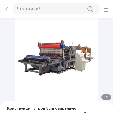
1
/
1
Конструкция строя 50m сваренную