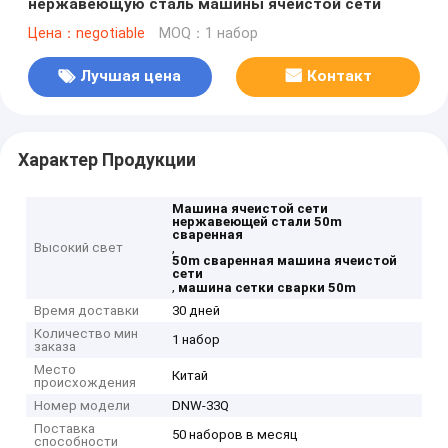
нержавеющую сталь машины ячеистой сети
Цена：negotiable
MOQ：1 набор
Лучшая цена
Контакт
Характер Продукции
Машина ячеистой сети
нержавеющей стали 50m
сваренная
Высокий свет
,
50m сваренная машина ячеистой
сети
,
машина сетки сварки 50m
Время доставки
30 дней
Количество мин
1 набор
заказа
Место
Китай
происхождения
Номер модели
DNW-33Q
Поставка
50 наборов в месяц
способности