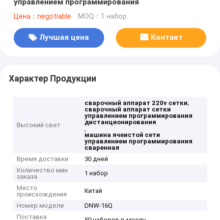
управлением программирования
Цена：negotiable
MOQ：1 набор
Лучшая цена
Контакт
Характер Продукции
,
сварочный аппарат 220v сетки
сварочный аппарат сетки
управлением программирования
дистанционирования
Высокий свет
,
машина ячеистой сети
управлением программирования
сваренная
Время доставки
30 дней
Количество мин
1 набор
заказа
Место
Китай
происхождения
Номер модели
DNW-16Q
Поставка
50 наборов в месяц