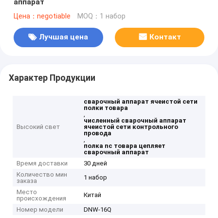
аппарат
Цена：negotiable
MOQ：1 набор
Лучшая цена
Контакт
Характер Продукции
сварочный аппарат ячеистой сети
полки товара
,
численный сварочный аппарат
Высокий свет
ячеистой сети контрольного
провода
,
полка nc товара цепляет
сварочный аппарат
Время доставки
30 дней
Количество мин
1 набор
заказа
Место
Китай
происхождения
Номер модели
DNW-16Q