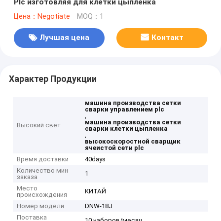
Plc изготовляя для клетки цыпленка
Цена：Negotiate
MOQ：1
Лучшая цена
Контакт
Характер Продукции
машина производства сетки
сварки управлением plc
,
машина производства сетки
Высокий свет
сварки клетки цыпленка
,
высокоскоростной сварщик
ячеистой сети plc
Время доставки
40days
Количество мин
1
заказа
Место
КИТАЙ
происхождения
Номер модели
DNW-18J
Поставка
10 наборов/месяц