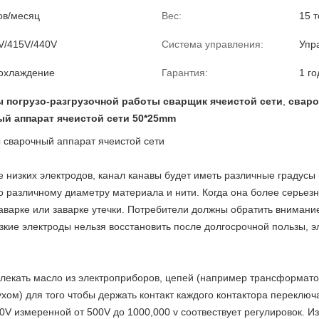
ов/месяц
Вес:
15 
V/415V/440V
Система управления:
Упр
охлаждение
Гарантия:
1 го
 погрузо-разгрузочной работы сварщик ячеистой сети
,
сваро
й аппарат ячеистой сети 50*25mm
 сварочный аппарат ячеистой сети
 низких электродов, канал канавы будет иметь различные градусы 
о различному диаметру материала и нити. Когда она более серьезна
заварке или заварке утечки. Потребители должны обратить вниман
изкие электроды нельзя восстановить после долгосрочной пользы,
лекать масло из электроприборов, цепей (например трансформатор
хом) для того чтобы держать контакт каждого контактора переклю
0V измеренной от 500V до 1000,000 v соотвествует регулировок. 