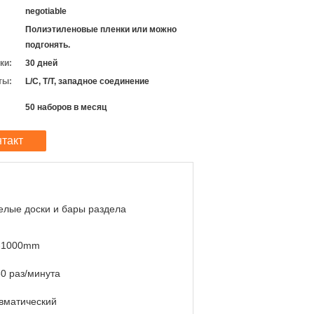
negotiable
Полиэтиленовые пленки или можно
подгонять.
ки:
30 дней
ты:
L/C, T/T, западное соединение
50 наборов в месяц
нтакт
елые доски и бары раздела
-1000mm
60 раз/минута
вматический