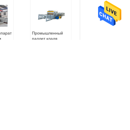
ппарат
Промышленный
и
паллет кладя
3-
сварочный аппарат
на полку сетки
е пос
загородки PLC
е обс
Тип:
Промышленн
Инжен
ый сварочный аппа
Отправить запрос
ые обс
рат ячеистой сети к
шинно
ласть на полку пал
ие за
лета
Материал машин
год
ы:
Тяжелые доски
овод
и бары раздела
Отправить
Ряд диаметра про
корос
вода:
6+6mm
s/min
Высота сетки:
≤13
00mm