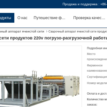
Продажа и поддержка :
+86
одукты
О нас
Путешествие фабрики
Проверка качества
чный аппарат ячеистой сети
Сварочный аппарат ячеистой сети продук
сети продуктов 220v погрузо-разгрузочной работ
Подробная ин
Место
происхождени
Фирменное
наименование
Сертификация
Номер модели
Оплата и дост
Количество м
заказа: