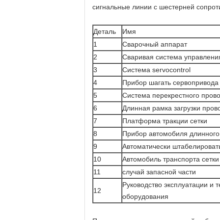
сигнальные линии с шестерней сопрот
Деталь
Имя
1
Сварочный аппарат
2
Сваривая система управлени
3
Система servocontrol
4
Прибор шагать сервопривода
5
Система перекрестного прово
6
Длинная рамка загрузки пров
7
Платформа тракции сетки
8
Прибор автомобиля длинного
9
Автоматически штабелироват
10
Автомобиль транспорта сетки
11
случай запасной части
Руководство эксплуатации и 
12
оборудования