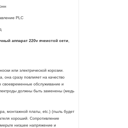
тонн
авление PLC
д
чный аппарат 220v ячеистой сети
,
носки или электрической корозии.
, она сразу повлияет на качество
ие своевременные обслуживание и
 электроды должны быть заменены (медь
а, монтажной платы, etc.) (пыль будет
чателя хороший. Сопротивление
Измерьте низшее напряжение и