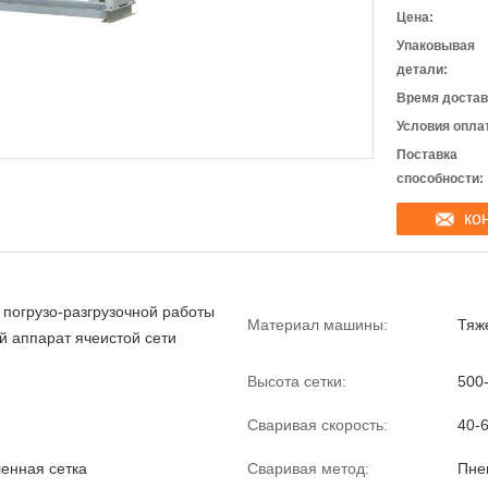
Цена:
Упаковывая
детали:
Время достав
Условия опла
Поставка
способности:
ко
 погрузо-разгрузочной работы
Материал машины:
Тяж
й аппарат ячеистой сети
Высота сетки:
500
Сваривая скорость:
40-
нная сетка
Сваривая метод:
Пне