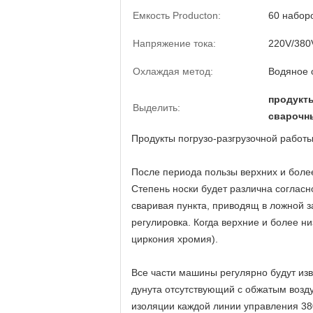
Емкость Producton:
60 набор
Напряжение тока:
220V/380
Охлаждая метод:
Водяное 
продукты
Выделить:
сварочны
Продукты погрузо-разгрузочной работы
После периода пользы верхних и более
Степень носки будет различна согласн
сваривая пункта, приводящ в ложной 
регулировка. Когда верхние и более н
циркония хромия).
Все части машины регулярно будут изв
дунута отсутствующий с обжатым возду
изоляции каждой линии управления 38