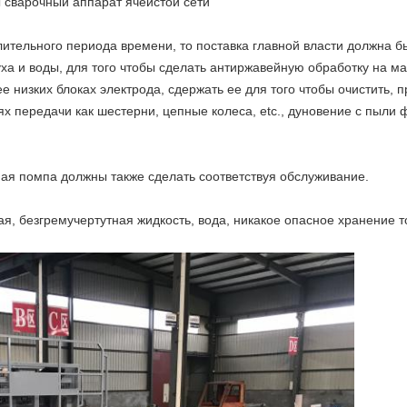
 сварочный аппарат ячеистой сети
лительного периода времени, то поставка главной власти должна б
духа и воды, для того чтобы сделать антиржавейную обработку на 
ее низких блоках электрода, сдержать ее для того чтобы очистить,
х передачи как шестерни, цепные колеса, etc., дуновение с пыли 
ная помпа должны также сделать соответствуя обслуживание.
, безгремучертутная жидкость, вода, никакое опасное хранение т