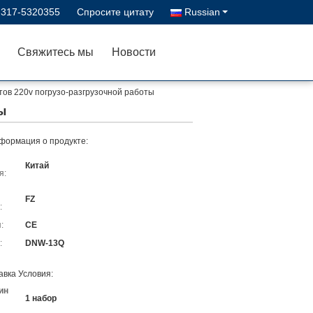
-317-5320355
Спросите цитату
Russian
Свяжитесь мы
Новости
тов 220v погрузо-разгрузочной работы
ы
формация о продукте:
Китай
я:
FZ
:
:
CE
:
DNW-13Q
авка Условия:
ин
1 набор