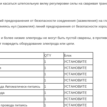
ли касаться штепсельную вилку регулировки силы на сваривая тран
иний предохранения от безопасности соединения (зазмеления) на 
иняясь нул (заземляя) линий предохранения от безопасности хоро
е и более низкие электроды не могут быть пустой сварены, в проти
т повредить оборудование электрода или цепи.
QTY
Блок
1
УСТАНОВИТЕ
я
1
УСТАНОВИТЕ
1
УСТАНОВИТЕ
1
УСТАНОВИТЕ
да Автоматическ-питаясь
1
УСТАНОВИТЕ
ода
1
УСТАНОВИТЕ
1
УСТАНОВИТЕ
 провода питаясь
1
УСТАНОВИТЕ