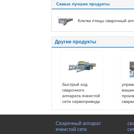
Самые лучшие продукты
Клетки птицы сварочный ап
Другие продукты
быстрый ход
управ
сварочного
маши
аппарата ячеистой
произ
сети сервопривода
сварк
загородки 2500mm
2.3m
Диаметр провод
диам
а::
3-6mm
а::
2.
Сварочный аппарат
св
Максимальная ши
Макс
ячеистой сети
се
рина::
2500mm
рина: