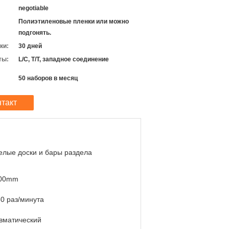
negotiable
Полиэтиленовые пленки или можно
подгонять.
ки:
30 дней
ты:
L/C, T/T, западное соединение
50 наборов в месяц
нтакт
елые доски и бары раздела
00mm
60 раз/минута
вматический