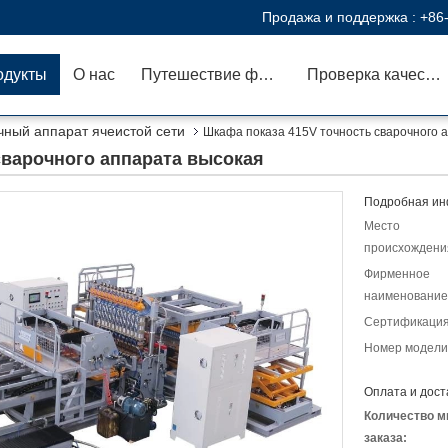
Продажа и поддержка :
+86
одукты
О нас
Путешествие фабрики
Проверка качества
чный аппарат ячеистой сети
Шкафа показа 415V точность сварочного 
сварочного аппарата высокая
Подробная ин
Место
происхождени
Фирменное
наименование
Сертификация
Номер модели
Оплата и дост
Количество м
заказа: