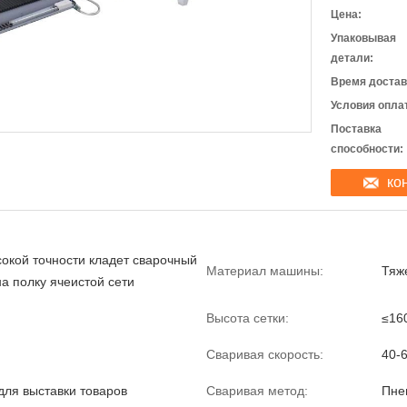
Цена:
Упаковывая
детали:
Время достав
Условия опла
Поставка
способности:
ко
сокой точности кладет сварочный
Материал машины:
Тяж
а полку ячеистой сети
Высота сетки:
≤16
Сваривая скорость:
40-
для выставки товаров
Сваривая метод:
Пне