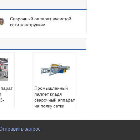
Сварочный аппарат ячеистой
сети конструкции
ппарат
Промышленный
и
паллет кладя
3-
сварочный аппарат
на полку сетки
е пос
загородки PLC
е обс
Тип:
Промышленн
Инжен
ый сварочный аппа
Отправить запрос
ые обс
рат ячеистой сети к
шинно
ласть на полку пал