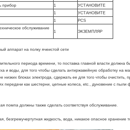
ь прибор
1
УСТАНОВИТЕ
1
УСТАНОВИТЕ
1
PCS
техническое обслуживание
1
ЭКЗЕМПЛЯР
ный аппарат на полку ячеистой сети
лительного периода времени, то поставка главной власти должна б
духа и воды, для того чтобы сделать антиржавейную обработку на 
ее низких блоках электрода, сдержать ее для того чтобы очистить,
х передачи как шестерни, цепные колеса, etc., дуновение с пыли 
ная помпа должны также сделать соответствуя обслуживание.
, безгремучертутная жидкость, вода, никакое опасное хранение т