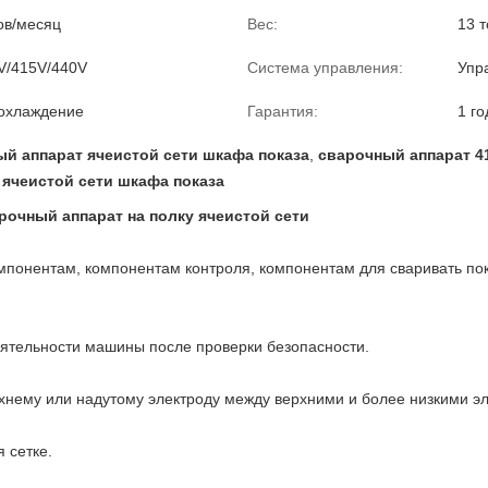
ов/месяц
Вес:
13 
V/415V/440V
Система управления:
Упр
охлаждение
Гарантия:
1 го
й аппарат ячеистой сети шкафа показа
,
сварочный аппарат 4
ячеистой сети шкафа показа
рочный аппарат на полку ячеистой сети
омпонентам, компонентам контроля, компонентам для сваривать по
еятельности машины после проверки безопасности.
ерхнему или надутому электроду между верхними и более низкими э
я сетке.