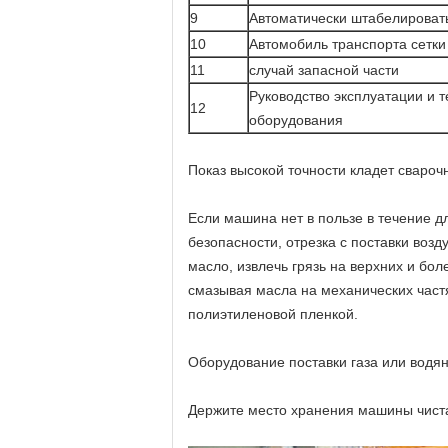
9
Автоматически штабелироват
10
Автомобиль транспорта сетки
11
случай запасной части
Руководство эксплуатации и 
12
оборудования
Показ высокой точности кладет свароч
Если машина нет в пользе в течение д
безопасности, отрезка с поставки воз
масло, извлечь грязь на верхних и бол
смазывая масла на механических частя
полиэтиленовой пленкой.
Оборудование поставки газа или водя
Держите место хранения машины чистая