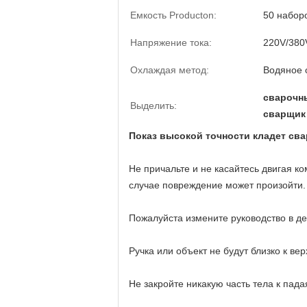
Емкость Producton:
50 набор
Напряжение тока:
220V/380
Охлаждая метод:
Водяное 
сварочны
Выделить:
сварщик 
Показ высокой точности кладет сва
Не причальте и не касайтесь двигая к
случае повреждение может произойти.
Пожалуйста измените руководство в д
Ручка или объект не будут близко к в
Не закройте никакую часть тела к пада