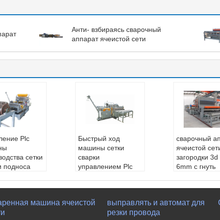
Анти- взбираясь сварочный
парат
аппарат ячеистой сети
ление Plc
Быстрый ход
сварочный а
ны
машины сетки
ячеистой сет
водства сетки
сварки
загородки 3d 
и подноса
управлением Plc
6mm с гнуть
m
изготовляя для
Обеспеченно
етр провод
клетки цыпленка
лепродажно
3-6.0mm
Диаметр провод
луживание:
аренная машина ячеистой
выправлять и автомат для
имальная ши
а::
1.3-3.8mm
еры доступн
ти
резки провода
:
1600mm
Максимальная ши
луживать ма