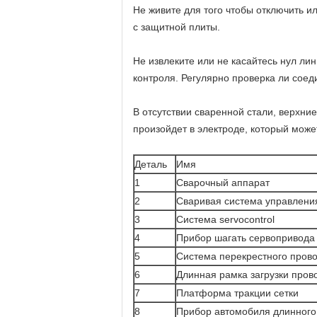
Не живите для того чтобы отключить и
с защитной плиты.
Не извлеките или не касайтесь нул л
контроля. Регулярно проверка ли соед
В отсутствии сваренной стали, верхни
произойдет в электроде, который може
Деталь
Имя
1
Сварочный аппарат
2
Сваривая система управлени
3
Система servocontrol
4
Прибор шагать сервопривода
5
Система перекрестного прово
6
Длинная рамка загрузки пров
7
Платформа тракции сетки
8
Прибор автомобиля длинного