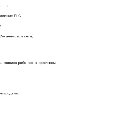
тонны
авление PLC
д
15v ячеистой сети
,
ка машина работает, в противном
лектродами.