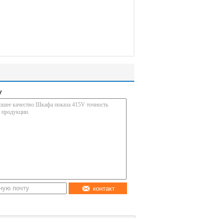
у
контакт