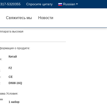
-317-5320355
Спросите цитату
Russian
Свяжитесь мы
Новости
аппарата высокая
формация о продукте:
Китай
я:
FZ
:
:
CE
:
DNW-16Q
авка Условия:
ин
1 набор