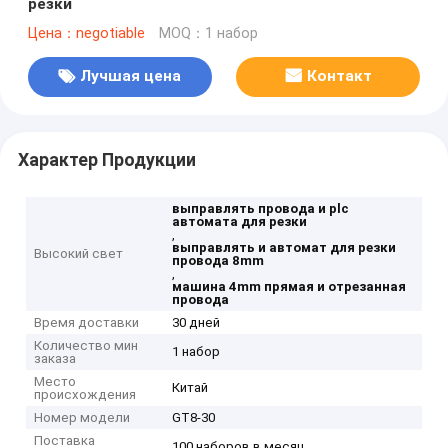
резки
Цена：negotiable
MOQ：1 набор
Лучшая цена
Контакт
Характер Продукции
выправлять провода и plc
автомата для резки
,
выправлять и автомат для резки
Высокий свет
провода 8mm
,
машина 4mm прямая и отрезанная
провода
Время доставки
30 дней
Количество мин
1 набор
заказа
Место
Китай
происхождения
Номер модели
GT8-30
Поставка
100 наборов в месяц