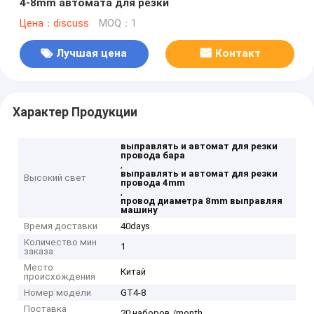
4-8mm автомата для резки
Цена：discuss
MOQ：1
Лучшая цена
Контакт
Характер Продукции
выправлять и автомат для резки
провода бара
,
выправлять и автомат для резки
Высокий свет
провода 4mm
,
провод диаметра 8mm выправляя
машину
Время доставки
40days
Количество мин
1
заказа
Место
Китай
происхождения
Номер модели
GT4-8
Поставка
20 наборов /month