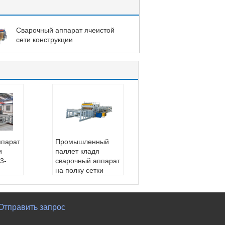
Сварочный аппарат ячеистой
сети конструкции
ппарат
Промышленный
и
паллет кладя
3-
сварочный аппарат
на полку сетки
е пос
загородки PLC
е обс
Тип:
Промышленн
Инжен
ый сварочный аппа
Отправить запрос
ые обс
рат ячеистой сети к
шинно
ласть на полку пал