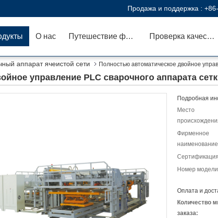
Продажа и поддержка :
+86
одукты
О нас
Путешествие фабрики
Проверка качества
чный аппарат ячеистой сети
Полностью автоматическое двойное управ
ойное управление PLC сварочного аппарата сетк
Подробная ин
Место
происхождени
Фирменное
наименование
Сертификация
Номер модели
Оплата и дост
Количество м
заказа: