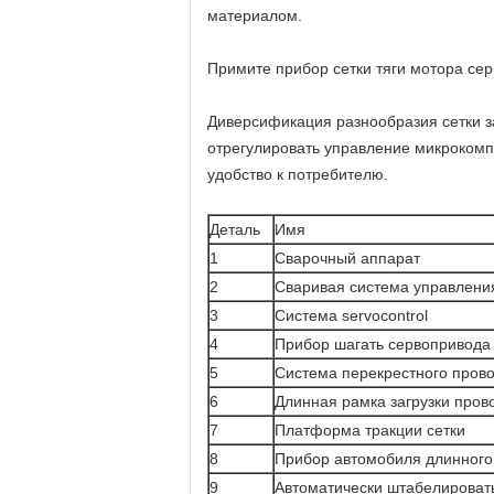
материалом.
Примите прибор сетки тяги мотора се
Диверсификация разнообразия сетки з
отрегулировать управление микрокомпь
удобство к потребителю.
Деталь
Имя
1
Сварочный аппарат
2
Сваривая система управлени
3
Система servocontrol
4
Прибор шагать сервопривода
5
Система перекрестного прово
6
Длинная рамка загрузки пров
7
Платформа тракции сетки
8
Прибор автомобиля длинного
9
Автоматически штабелироват