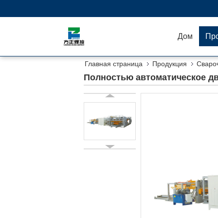
Дом
Пр
Главная страница
Продукция
Сваро
загородки провода 415v
Полностью автоматическое дв