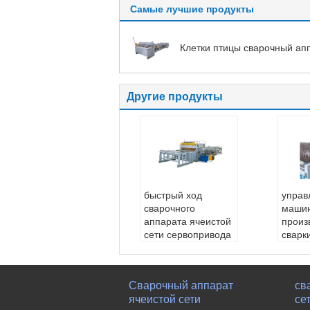
Самые лучшие продукты
Клетки птицы сварочный ап
Другие продукты
быстрый ход
управ
сварочного
маши
аппарата ячеистой
произ
сети сервопривода
сварк
загородки 2500mm
2.3m
Диаметр провод
диам
а::
3-6mm
а::
2.
Сварочный аппарат
св
Максимальная ши
Макс
ячеистой сети
се
рина::
2500mm
рина: