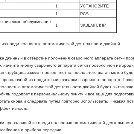
1
УСТАНОВИТЕ
1
PCS
техническое обслуживание
1
ЭКЗЕМПЛЯР
 изгороди полностью автоматической деятельности двойной
зка длинный в отверстие положения сварочного аппарата сетки пр
, начните кнопку сварочного аппарата сетки проволочной изгород
я струбцина зажмет провод плотно, после этого шагая мотор буде
 проволочной изгороди хозяин заварки сварочного аппарата. Позж
полностью автоматической деятельности двойной будет вытягивающ
обиль подопрет к первоначальному пункту и все еще для подготовки
ботать снова и следовать путем повторно использовать. Никакая по
эффективность.
етки проволочной изгороди полностью автоматической деятельност
особления и прибора передачи.