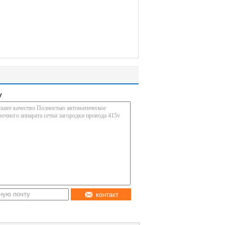
у
контакт