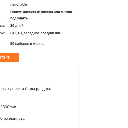
negotiable
Полиэтиленовые пленки или можно
подгонять.
ки:
30 дней
ты:
L/C, T/T, западное соединение
50 наборов в месяц
нтакт
елые доски и бары раздела
-2500mm
60 раз/минута