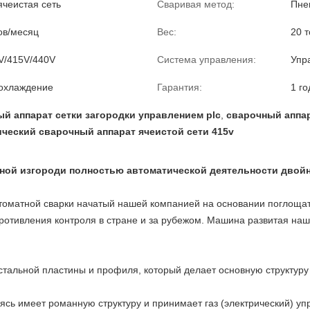
ячеистая сеть
Сваривая метод:
Пне
ов/месяц
Вес:
20 
V/415V/440V
Система управления:
Упр
охлаждение
Гарантия:
1 го
й аппарат сетки загородки управлением plc
,
сварочный аппар
ческий сварочный аппарат ячеистой сети 415v
ной изгороди полностью автоматической деятельности двой
томатной сварки начатый нашей компанией на основании поглощат
ротивления контроля в стране и за рубежом. Машина развитая н
тальной пластины и профиля, который делает основную структуру
ясь имеет романную структуру и принимает газ (электрический) у