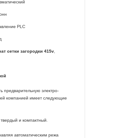
вматический
тонн
авление PLC
д
ат сетки загородки 415v
,
ной
ь предварительную электро-
ашей компанией имеет следующие
 твердый и компактный.
правляя автоматическим режа