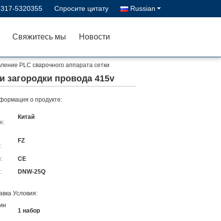
-317-5320355
Спросите цитату
Russian
Свяжитесь мы
Новости
ление PLC сварочного аппарата сетки
и загородки провода 415v
формация о продукте:
Китай
я:
FZ
:
:
CE
:
DNW-25Q
авка Условия:
ин
1 набор