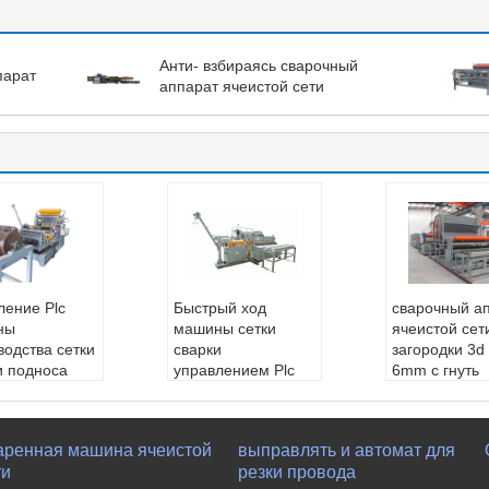
Анти- взбираясь сварочный
парат
аппарат ячеистой сети
ление Plc
Быстрый ход
сварочный а
ны
машины сетки
ячеистой сет
водства сетки
сварки
загородки 3d 
и подноса
управлением Plc
6mm с гнуть
m
изготовляя для
Обеспеченно
етр провод
клетки цыпленка
лепродажно
3-6.0mm
Диаметр провод
луживание:
аренная машина ячеистой
выправлять и автомат для
имальная ши
а::
1.3-3.8mm
еры доступн
ти
резки провода
:
1600mm
Максимальная ши
луживать ма