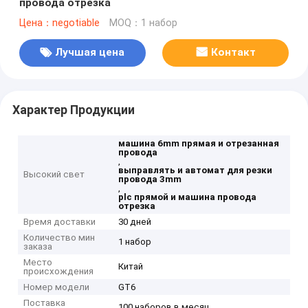
провода отрезка
Цена：negotiable
MOQ：1 набор
Лучшая цена
Контакт
Характер Продукции
машина 6mm прямая и отрезанная
провода
,
выправлять и автомат для резки
Высокий свет
провода 3mm
,
plc прямой и машина провода
отрезка
Время доставки
30 дней
Количество мин
1 набор
заказа
Место
Китай
происхождения
Номер модели
GT6
Поставка
100 наборов в месяц