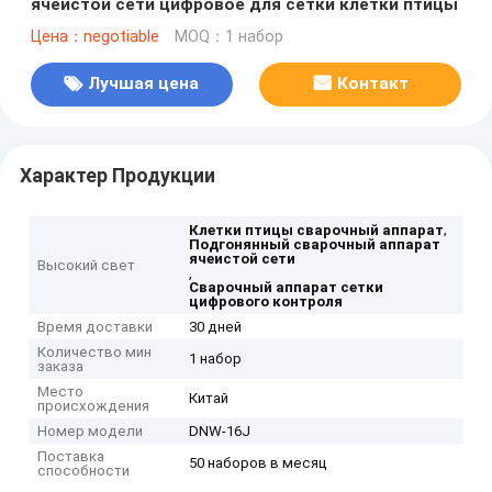
ячеистой сети цифровое для сетки клетки птицы
Цена：negotiable
MOQ：1 набор
Лучшая цена
Контакт
Характер Продукции
,
Клетки птицы сварочный аппарат
Подгонянный сварочный аппарат
ячеистой сети
Высокий свет
,
Сварочный аппарат сетки
цифрового контроля
Время доставки
30 дней
Количество мин
1 набор
заказа
Место
Китай
происхождения
Номер модели
DNW-16J
Поставка
50 наборов в месяц
способности