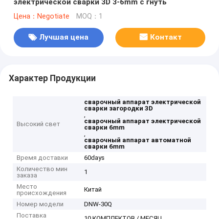
электрической сварки 3D 3-6mm с гнуть
Цена：Negotiate
MOQ：1
Лучшая цена
Контакт
Характер Продукции
сварочный аппарат электрической
сварки загородки 3D
,
сварочный аппарат электрической
Высокий свет
сварки 6mm
,
сварочный аппарат автоматной
сварки 6mm
Время доставки
60days
Количество мин
1
заказа
Место
Китай
происхождения
Номер модели
DNW-30Q
Поставка
10 КОМПЛЕКТОВ / МЕСЯЦ