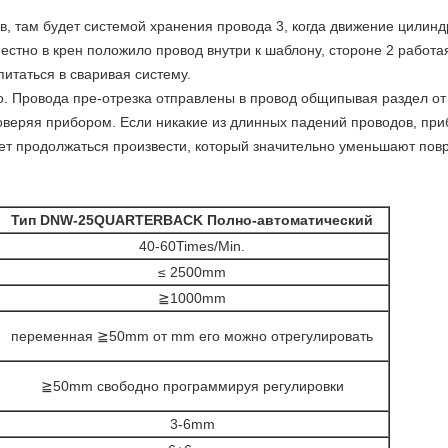
 в, там будет системой хранения провода 3, когда движение цилинд
естно в крен положило провод внутри к шаблону, стороне 2 работая
итаться в сваривая систему.
so. Провода пре-отрезка отправлены в провод общипывая раздел о
оверяя прибором. Если никакие из длинных падений проводов, при
ет продолжаться произвести, который значительно уменьшают пов
Тип DNW-25QUARTERBACK Полно-автоматический
40-60Times/Min.
≤ 2500mm
≧1000mm
переменная ≧50mm от mm его можно отрегулировать
≧50mm свободно программируя регулировки
3-6mm