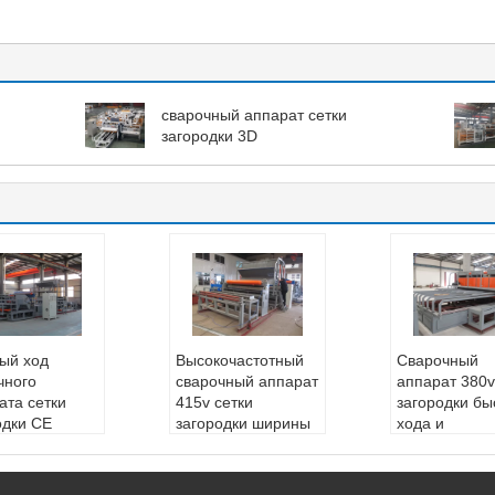
сварочный аппарат сетки
загородки 3D
ый ход
Высокочастотный
Сварочный
чного
сварочный аппарат
аппарат 380v
ата сетки
415v сетки
загородки бы
одки CE
загородки ширины
хода и
тра 3-6mm
3300mm
плоскостност
Высокоскорос
Гарантия:
1 год
3mm
усиливая стал
Диаметр провод
Тип:
Высокий