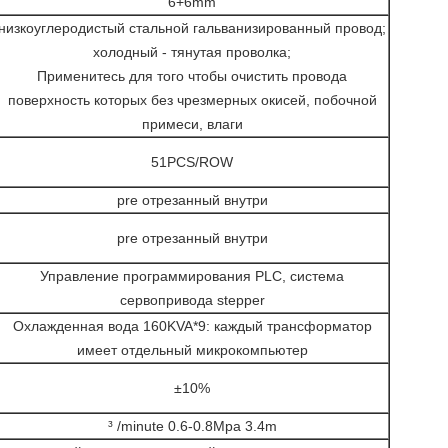
6+6mm
низкоуглеродистый стальной гальванизированный провод;
холодный - тянутая проволка;
Применитесь для того чтобы очистить провода
поверхность которых без чрезмерных окисей, побочной
примеси, влаги
51PCS/ROW
pre отрезанный внутри
pre отрезанный внутри
Управление программирования PLC, система
сервопривода stepper
Охлажденная вода 160KVA*9: каждый трансформатор
имеет отдельный микрокомпьютер
±10%
³ /minute 0.6-0.8Mpa 3.4m