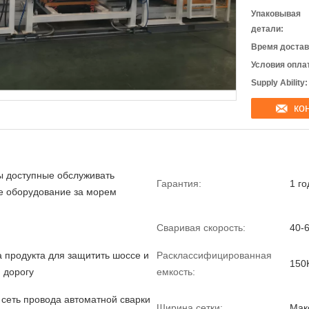
Упаковывая
детали:
Время достав
Условия опла
Supply Ability:
ко
 доступные обслуживать
Гарантия:
1 го
 оборудование за морем
Сваривая скорость:
40-6
а продукта для защитить шоссе и
Расклассифицированная
150
 дорогу
емкость:
 сеть провода автоматной сварки
Ширина сетки:
Мак