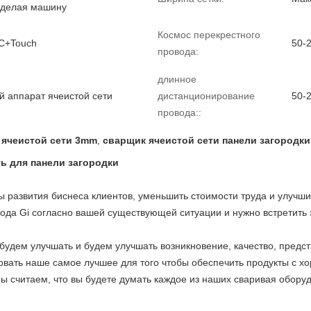
 делая машину
Космос перекрестного
C+Touch
50-
провода:
длинное
й аппарат ячеистой сети
дистанционирование
50-
провода::
 ячеистой сети 3mm
,
сварщик ячеистой сети панели загородки
ть для панели загородки
ы развития биснеса клиентов, уменьшить стоимости труда и улучш
ода Gi согласно вашей существующей ситуации и нужно встретить
удем улучшать и будем улучшать возникновение, качество, предс
овать наше самое лучшее для того чтобы обеспечить продукты с 
ы считаем, что вы будете думать каждое из наших сваривая обору