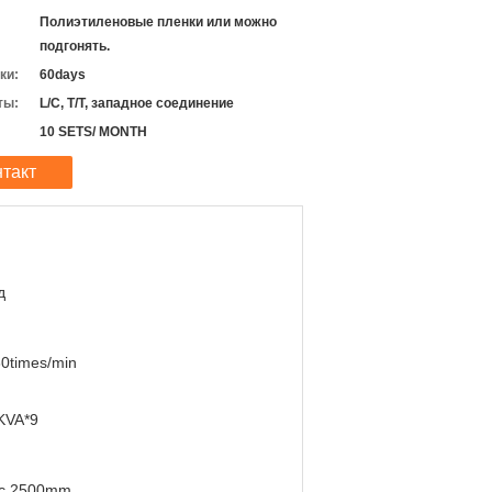
Полиэтиленовые пленки или можно
подгонять.
ки:
60days
ты:
L/C, T/T, западное соединение
10 SETS/ MONTH
нтакт
д
0times/min
KVA*9
с 2500mm