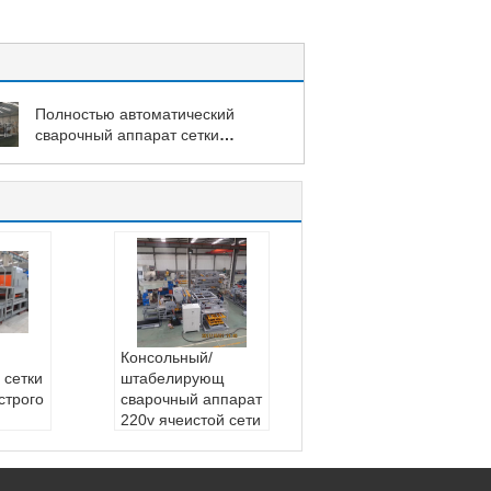
Полностью автоматический
сварочный аппарат сетки
загородки
Консольный/
 сетки
штабелирующ
строго
сварочный аппарат
220v ячеистой сети
и
контейнера
Тип:
Консольная с
 свар
етка штабелируя св