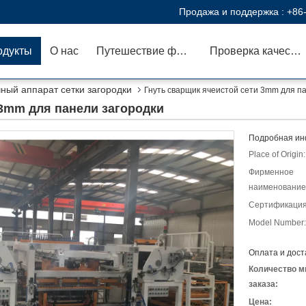
Продажа и поддержка :
+86
одукты
О нас
Путешествие фабрики
Проверка качества
ный аппарат сетки загородки
Гнуть сварщик ячеистой сети 3mm для п
 3mm для панели загородки
Подробная ин
Place of Origin:
Фирменное
наименование
Сертификация
Model Number:
Оплата и дост
Количество м
заказа:
Цена: