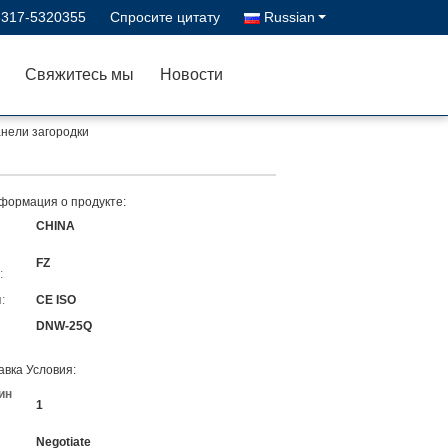
-317-5320355
Спросите цитату
Russian
Свяжитесь мы
Новости
анели загородки
формация о продукте:
CHINA
FZ
:
:
CE ISO
DNW-25Q
авка Условия:
ин
1
Negotiate