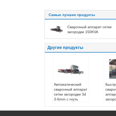
Самые лучшие продукты
Сварочный аппарат сетки
загородки 150KVA
Другие продукты
Автоматический
Быстр
сварочный аппарат
сваро
сетки загородки 3d
аппар
3-6mm с гнуть
загор
Обеспеченное пос
диаме
лепродажное обс
Тип:
луживание:
Инжен
тной 