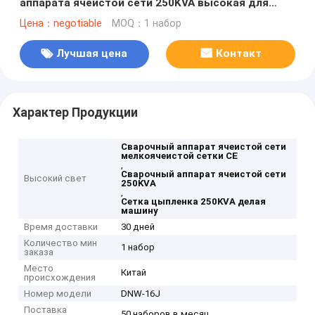
аппарата ячеистой сети 250KVA высокая для
цыпленка
Цена：negotiable
MOQ：1 набор
Лучшая цена
Контакт
Характер Продукции
Сварочный аппарат ячеистой сети
мелкоячеистой сетки CE
,
Сварочный аппарат ячеистой сети
Высокий свет
250KVA
,
Сетка цыпленка 250KVA делая
машину
Время доставки
30 дней
Количество мин
1 набор
заказа
Место
Китай
происхождения
Номер модели
DNW-16J
Поставка
50 наборов в месяц