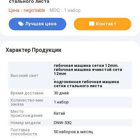
стального листа
Цена：negotiable
MOQ：1 набор
Лучшая цена
Контакт
Характер Продукции
,
гибочная машина сетки 12mm
гибочная машина ячеистой сети
12mm
Высокий свет
,
подгонянная гибочная машина
сетки стального листа
Время доставки
30 дней
Количество мин
1 набор
заказа
Место
Китай
происхождения
Номер модели
DNW-33Q
Поставка
50 наборов в месяц
способности