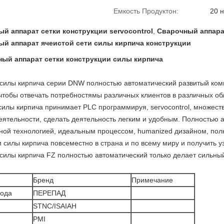
Емкость Продуктон:
20 
й аппарат сетки конструкции servocontrol
,
Сварочный аппара
й аппарат ячеистой сети силы кирпича конструкции
ый аппарат сетки конструкции силы кирпича
силы кирпича серии DNW полностью автоматический развитый компа
 чтобы отвечать потребностямы различных клиентов в различных об
 силы кирпича принимает PLC программируя, servocontrol, множес
деятельности, сделать деятельность легким и удобным. Полностью 
льной технологией, идеальным процессом, humanized дизайном, по
и силы кирпича повсеместно в страна и по всему миру и получить
 силы кирпича FZ полностью автоматический только делает сильны
Бренд
Примечание
вода
ПЕРЕПАД
STNC/ISAIAH
PMI