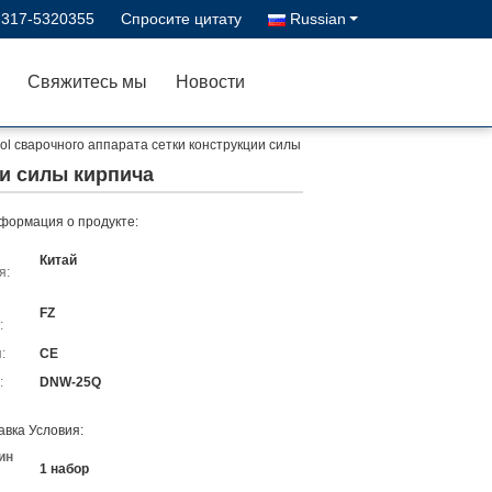
-317-5320355
Спросите цитату
Russian
Свяжитесь мы
Новости
ol сварочного аппарата сетки конструкции силы
ии силы кирпича
формация о продукте:
Китай
я:
FZ
:
:
CE
:
DNW-25Q
авка Условия:
ин
1 набор