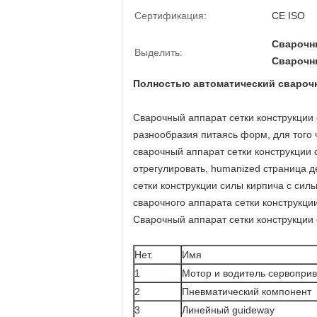
Сертификация:
CE ISO
Сварочны
Выделить:
Сварочны
Полностью автоматический сварочн
Сварочный аппарат сетки конструкции 
разнообразия питаясь форм, для того
сварочный аппарат сетки конструкции
отрегулировать, humanized страница 
сетки конструкции силы кирпича с си
сварочного аппарата сетки конструкци
Сварочный аппарат сетки конструкции
Нет.
Имя
1
Мотор и водитель сервопри
2
Пневматический компонент
3
Линейный guideway