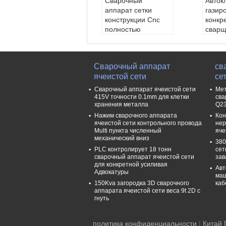
Сварочный
Авток
аппарат сетки
газир
конструкции Cnc
конкр
полностью
сварщ
автоматический Brc
сети 
50*50mm
Тип:
Тип:
Сварочный ап
анный
Сварочный аппарат
св
парат сетки констр
й кон
ячеистой сети
се
укции CNC полност
чный 
ью автоматический
панел
Сварочный аппарат ячеистой сети
Мет
BRC
роени
415V точности 0.1mm для клетки
сва
хранения металла
Q2
Обеспеченное пос
Обес
лепродажное обс
лепр
Нажим сварочного аппарата
Кон
ячеистой сети контрольного провода
не
луживание:
Инжен
лужи
Multi пункта численный
яче
еры доступные обс
еры д
механический вниз
380
луживать машинно
лужив
PLC контролирует 18 тонн
сет
е оборудование за
е обо
сварочный аппарат ячеистой сети
зав
морем
море
для конкретной усиливая
Авт
Адвокатуры
Материал машин
Мате
маш
ы:
Тяжелые доски
ы:
Тя
150Kva загородка 3D сварочного
каб
аппарата ячеистой сети веса 9t 2D с
и бары раздела
и бар
гнуть
ряд диаметра про
ряд д
вода:
4-8мм
вода
политика конфиденциальности
|
Китай 