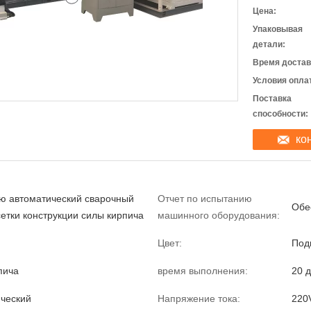
Цена:
Упаковывая
детали:
Время достав
Условия опла
Поставка
способности:
ко
ю автоматический сварочный
Отчет по испытанию
Обе
сетки конструкции силы кирпича
машинного оборудования:
Цвет:
Под
пича
время выполнения:
20 
ческий
Напряжение тока:
220