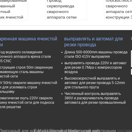
лавированный
Провод
плоскостност
ованный
сервопривода
сварочного
етный
сварочного
аппарата сет
ик ячеистой
аппарата сетки
конструкции 
панели 8mm
конструкции крена
50HZ высока
Автоклавиров
160KVA 3-6mm
размечать
 газированны
управляемый
50*50mm
аренная машина ячеистой
выправлять и автомат для
кретный сваро
тип:
Машина пров
тип:
Машина
ти
резки провода
аппарат сетки
ода заварки
ода заварки
ьного домост
Условие:
Новый
Условие:
Но
од водяного охлаждения
Длина 500-6000mm машины провода
я
Сваривая скорос
Сваривая с
рочного аппарата крена стали
стали ISO 415V выправляя
35 CNC
печенное пос
ть:
50-70 раз/мину
ть:
50-70 раз
выправлять провода 220V и автомат
одажное обс
та
та
струкция строя 50m сваренную
для резки 0.7Mpa с компрессором
ржавеющую сталь машины
воздуха
вание:
Инжен
диаметр провода:
диаметр про
истой сети
оступные обс
3-6mm
Высокоскоростной выправлять и
5мм-12мм
V 50Hz сварило машину ячеистой
автомат для резки провода 5-12mm
ать машинно
и для усиливать строя
для стального прута
рудование за
альцовку
Численный контроль выправлять
м
оматически гнуть 220V сварило
380V и раскручиватель провода
риал машин
ину ячеистой сети для подноса
автомата для резки промышленный
желые доски
еля решетки
ы раздела
иаметра про
:
4-8мм
Пригодный для носки сварочный аппарат сетки конструкции
E-Mail
|
Sitemap
| Мобильный сайт
поставщ