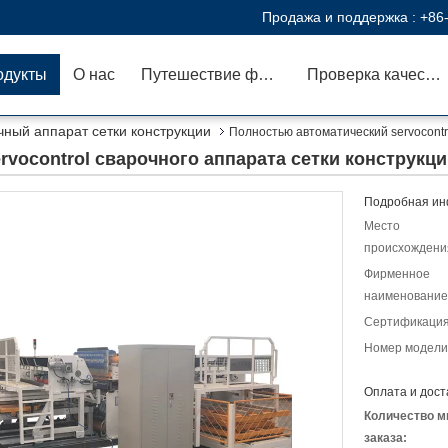
Продажа и поддержка :
+86
одукты
О нас
Путешествие фабрики
Проверка качества
ный аппарат сетки конструкции
Полностью автоматический servocontr
vocontrol сварочного аппарата сетки конструкц
Подробная ин
Место
происхождени
Фирменное
наименование
Сертификация
Номер модели
Оплата и дост
Количество м
заказа: