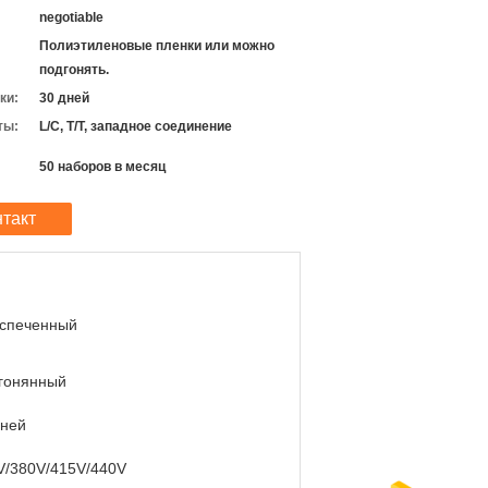
negotiable
Полиэтиленовые пленки или можно
подгонять.
ки:
30 дней
ты:
L/C, T/T, западное соединение
50 наборов в месяц
нтакт
спеченный
гонянный
дней
V/380V/415V/440V