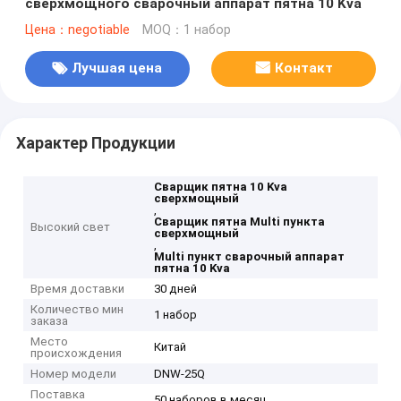
сверхмощного сварочный аппарат пятна 10 Kva
Цена：negotiable
MOQ：1 набор
Лучшая цена
Контакт
Характер Продукции
Сварщик пятна 10 Kva
сверхмощный
,
Сварщик пятна Multi пункта
Высокий свет
сверхмощный
,
Multi пункт сварочный аппарат
пятна 10 Kva
Время доставки
30 дней
Количество мин
1 набор
заказа
Место
Китай
происхождения
Номер модели
DNW-25Q
Поставка
50 наборов в месяц