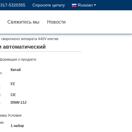
-317-5320355
Спросите цитату
Russian
Свяжитесь мы
Новости
 сварочного аппарата 440V клетки
и автоматический
формация о продукте:
Китай
я:
FZ
:
:
CE
:
DNW-13J
авка Условия:
ин
1 набор