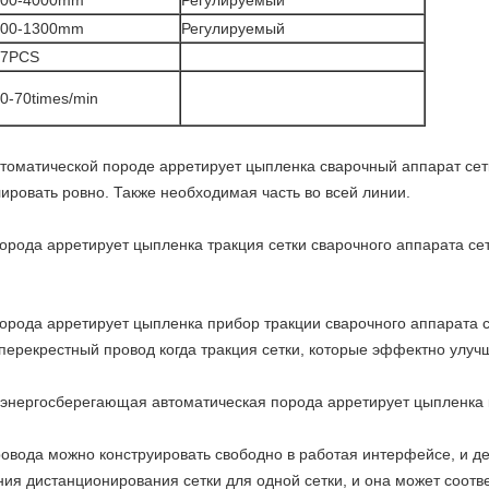
300-4000mm
Регулируемый
500-1300mm
Регулируемый
27PCS
0-70times/min
оматической породе арретирует цыпленка сварочный аппарат сет
лировать ровно. Также необходимая часть во всей линии.
орода арретирует цыпленка
тракция
сетки сварочного аппарата се
орода арретирует цыпленка
прибор тракции
сварочного аппарата 
 перекрестный провод когда тракция сетки, которые эффектно улучш
энергосберегающая автоматическая порода арретирует цыпленка
овода можно конструировать свободно в работая интерфейсе, и де
ия дистанционирования сетки для одной сетки, и она может соотв