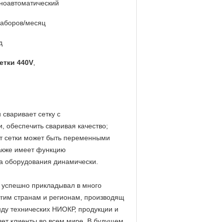
ноавтоматический
наборов/месяц
д
етки 440V
,
сваривает сетку с
 обеспечить сваривая качество;
т сетки может быть переменными
также имеет функцию
да оборудования динамически.
 успешно прикладывал в много
угим странам и регионам, производящ
ду технических НИОКР, продукции и
вет клиенты во всем мире. В будущем,