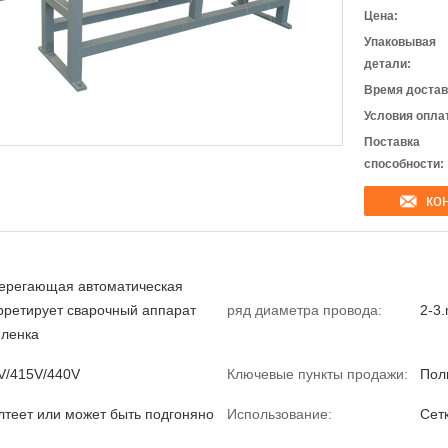
Цена:
Упаковывая
детали:
Время достав
Условия опла
Поставка
способности:
ко
ерегающая автоматическая
рретирует сварочный аппарат
ряд диаметра провода:
2-3
пленка
V/415V/440V
Ключевые пункты продажи:
Пол
лтеет или может быть подгоняно
Использование:
Сет