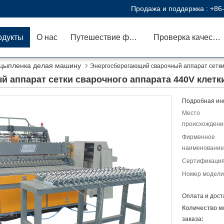
Продажа и поддержка :
+86
одукты
О нас
Путешествие фабрики
Проверка качества
 цыпленка делая машину
Энергосберегающий сварочный аппарат сетки
 аппарат сетки сварочного аппарата 440V клетк
Подробная ин
Место
происхождени
Фирменное
наименование
Сертификация
Номер модели
Оплата и дост
Количество м
заказа: