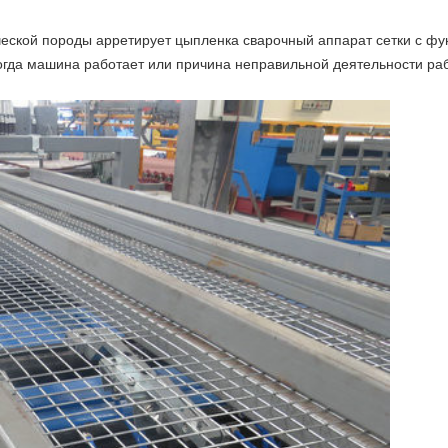
еской породы арретирует цыпленка сварочный аппарат сетки
с фу
когда машина работает или причина неправильной деятельности ра