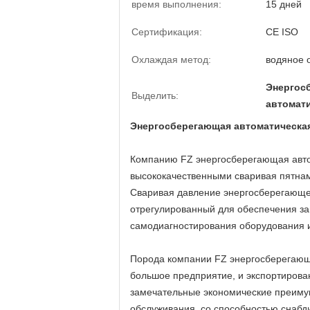
время выполнения:
15 дней
Сертификация:
CE ISO
Охлаждая метод:
водяное 
Энергос
Выделить:
автомати
Энергосберегающая автоматическая
Компанию FZ энергосберегающая автом
высококачественными сваривая пятнам
Сваривая давление энергосберегающе
отрегулированный для обеспечения за
самодиагностирования оборудования и
Порода компании FZ энергосберегающа
большое предприятие, и экспортирова
замечательные экономические преиму
обслуживания, со способностью снабд