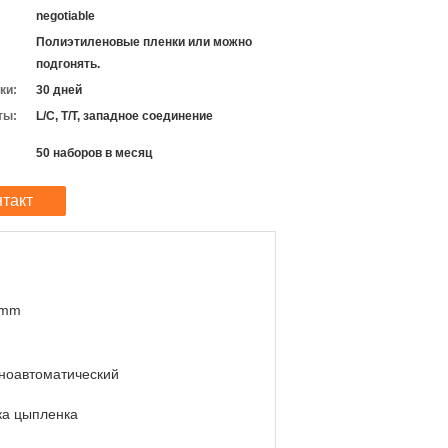
negotiable
Полиэтиленовые пленки или можно
подгонять.
ки:
30 дней
ты:
L/C, T/T, западное соединение
50 наборов в месяц
нтакт
.mm
ноавтоматический
ка цыпленка