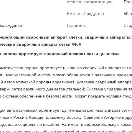
степень автоматизации:
Пол
Емкость Продуктон:
50 
охлаждение
Гарантия:
1 го
берегающий сварочный аппарат клетки
,
сварочный аппарат кл
ческий сварочный аппарат сетки 440V
 порода арретирует сварочный аппарат сетки цыпленка
атическая порода арретирует цыпленка сварочный аппарат сетки 
и, множественной миссии можно обращаться в различном времени,
й автоматической породы арретирует цыпленка сварочный аппара
варки сетки различного диаметра стальной; Система управления 
 система обеспечения безопасности, может показать условия тру
я автоматическая арретирует цыпленка сварочный аппарат сетки
нный к России, Канаде, Ближнему Востоку, Северной Америке и др
щества и социальные пособия. FZ имеет профессиональную коман
ить всестороннюю службу технической поддержки и технический со