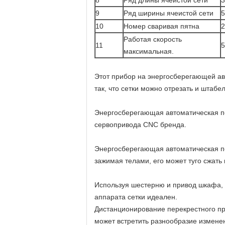
8
Ряд длины ячеистой сети
9
Ряд ширины ячеистой сети
10
Номер сваривая пятна
Работая скорость
11
5
максимальная.
Этот прибор на
энергосберегающей авт
так, что сетки можно отрезать и штабе
Энергосберегающая автоматическая п
сервопривода CNC бренда.
Энергосберегающая автоматическая п
зажимая телами, его может туго сжать
Используя шестерню и привод шкафа,
аппарата сетки
идеален.
Дистанционирование перекрестного пр
может встретить разнообразие изменен