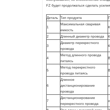
FZ будет продолжаться сделать усилия
Деталь
Тип продукта
Максимальная сваривая
1
¢
емкость
2
Длинный диаметр провода
Диаметр перекрестного
3
провода
Метод длинного провода
4
В
питаясь
Метод перекрестного
5
В
провода питаясь
Длинное
6
дистанционирование
провода
Дистанционирование
7
перекрестного провода